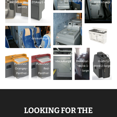
drinks1large
1855RS-with-
D1Assy1-min
drinks2large
servery
drinks3large
griffin1large
drinks4large
ideck4large
modular-
modular-
PL801522-
PL801522-
drink-1-
drink-2-large
Orangey-
Red-
large
Panther-
Panther-
Assembly
Assembly
LOOKING FOR THE