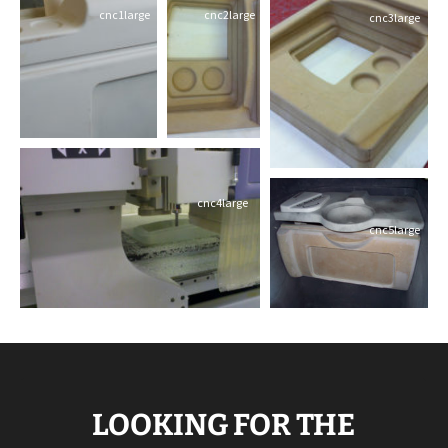
cnc1large
cnc2large
cnc3large
cnc4large
cnc5large
LOOKING FOR THE